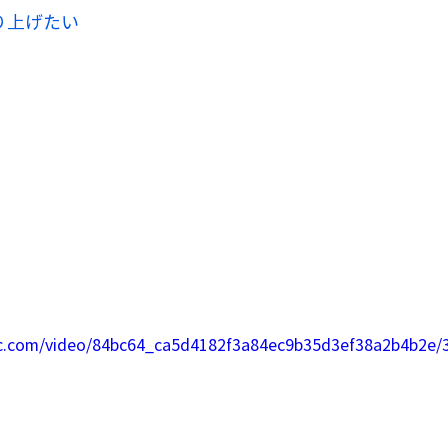
り上げたい
tic.com/video/84bc64_ca5d4182f3a84ec9b35d3ef38a2b4b2e/