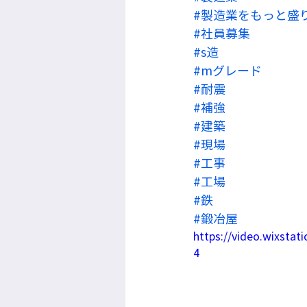
#製造業をもっと盛
#社員募集
#s造
#mグレード
#耐震
#補強
#建築
#現場
#工事
#工場
#鉄
#鍛冶屋
https://video.wixsta
4