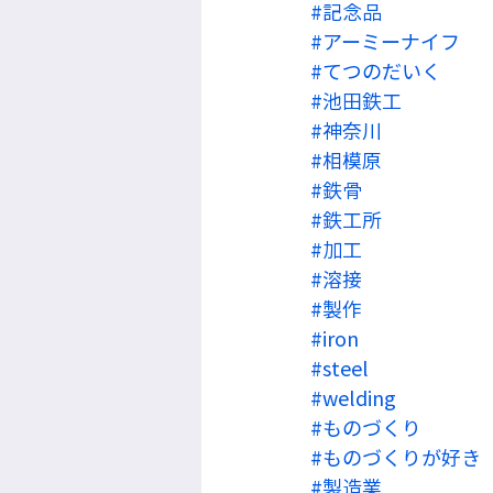
#記念品
#アーミーナイフ
#てつのだいく
#池田鉄工
#神奈川
#相模原
#鉄骨
#鉄工所
#加工
#溶接
#製作
#iron
#steel
#welding
#ものづくり
#ものづくりが好き
#製造業