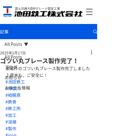
国土交通大臣Mグレード認定工場
記事
All Posts
2025年1月17日
All Posts
ゴツい丸ブレース製作完了！
ブログ
某案件のゴツい丸ブレース製作完了しました
♪週末も、ご安全に！
お知らせ
#池田鉄工
お役立ち情報
#神奈川
#相模原
#鉄骨
#鉄工所
#加工
#溶接
#製作
#iron