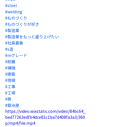
#steel
#welding
#ものづくり
#ものづくりが好き
#製造業
#製造業をもっと盛り上げたい
#社員募集
#s造
#mグレード
#耐震
#補強
#建築
#現場
#工事
#工場
#鉄
#鍛冶屋
https://video.wixstatic.com/video/84bc64_
bed77263edfb4dce81c1ba7d408fa3a3/360
p/mp4/file.mp4