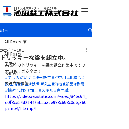
国土交通大臣Mグレード認定工場
記事
All Posts
2025年4月18日
All Posts
トリッキーな梁を組立中。
ブログ
某案件のトリッキーな梁を組立作業中です♪
本日も、ご安全に！
お知らせ
#てつのだいく
#池田鉄工
#神奈川
#相模原
#
お役立ち情報
鉄工所
#鉄工
#鉄骨
#組立
#溶接
#新築
#耐震
#補強
#改修
#加工
#スキル
#専門職
https://video.wixstatic.com/video/84bc64_
d0f3ce24d214475baa3ee983c698c0db/360
p/mp4/file.mp4