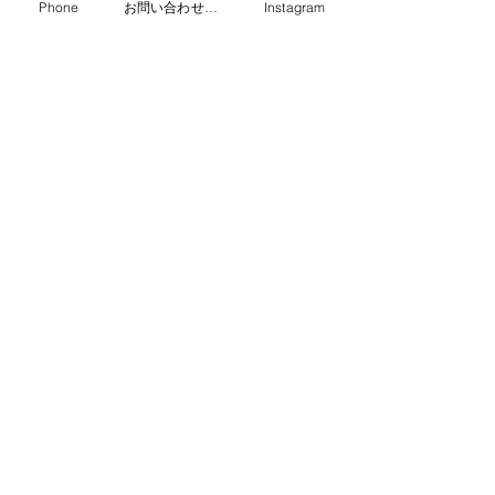
Phone
お問い合わせフォーム
Instagram
LINEでお問い合わせ
03-3316-6431
受付時間（月〜土 8:00−17:15）
池田鉄工はSC相模原のオフィシャルスポンサーです。
建築鉄骨・鉄骨耐震補強
本社 〒168-0063
東京都杉並区和泉4-42-2
相模原工場 〒252-0331
神奈川県相模原市南区大野台 3-25-29