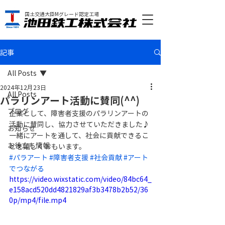
国土交通大臣Mグレード認定工場
記事
All Posts
2024年12月23日
All Posts
パラリンアート活動に賛同(^^)
ブログ
企業として、障害者支援のパラリンアートの
活動に賛同し、協力させていただきました♪
お知らせ
一緒にアートを通して、社会に貢献できるこ
お役立ち情報
とを嬉しくおもいます。
#パラアート
#障害者支援
#社会貢献
#アート
でつながる
https://video.wixstatic.com/video/84bc64_
e158acd520dd4821829af3b3478b2b52/36
0p/mp4/file.mp4