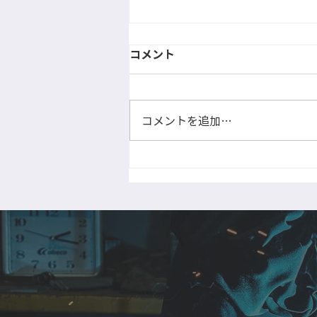
コメント
コメントを追加…
H柱治具を使用中