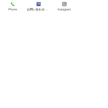
お問い合わせフォーム
Phone
お問い合わせフォーム
Instagram
LINEでお問い合わせ
03-3316-6431
受付時間（月〜土 8:00−17:15）
池田鉄工はSC相模原のオフィシャルスポンサーです。
建築鉄骨・鉄骨耐震補強
本社 〒168-0063