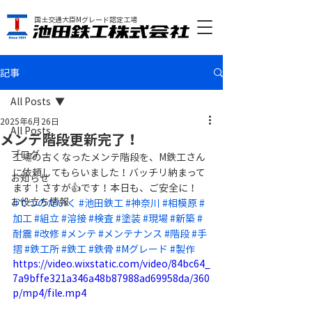
国土交通大臣Mグレード認定工場
記事
All Posts
2025年6月26日
All Posts
メンテ階段更新完了！
ブログ
工場の古くなったメンテ階段を、M鉄工さん
に依頼してもらいました！バッチリ納まって
お知らせ
ます！さすが👍です！本日も、ご安全に！
お役立ち情報
#てつのだいく
#池田鉄工
#神奈川
#相模原
#
加工
#組立
#溶接
#検査
#塗装
#現場
#新築
#
耐震
#改修
#メンテ
#メンテナンス
#階段
#手
摺
#鉄工所
#鉄工
#鉄骨
#Mグレード
#製作
https://video.wixstatic.com/video/84bc64_
7a9bffe321a346a48b87988ad69958da/360
p/mp4/file.mp4