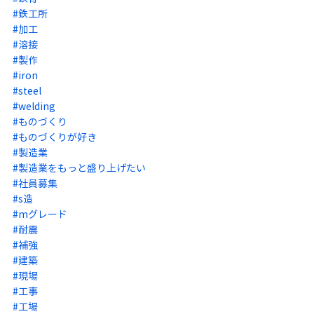
#鉄工所
#加工
#溶接
#製作
#iron
#steel
#welding
#ものづくり
#ものづくりが好き
#製造業
#製造業をもっと盛り上げたい
#社員募集
#s造
#mグレード
#耐震
#補強
#建築
#現場
#工事
#工場