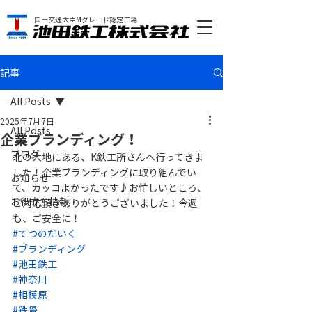
国土交通大臣Mグレード認定工場
記事
All Posts
2025年7月7日
All Posts
企業ブランディング！
ブログ
北の大地にある、K鉄工所さんへ行ってきま
した！企業ブランディングに取り組んでい
お知らせ
て、カッコよかったです♪お忙しいところ、
お役立ち情報
ご対応頂きありがとうございました！今週
も、ご安全に！
#てつのだいく
#ブランディング
#池田鉄工
#神奈川
#相模原
#鉄骨