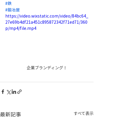
#鉄
#鍛冶屋
https://video.wixstatic.com/video/84bc64_
27e69b4df21a451c895872342f71ed71/360
p/mp4/file.mp4
企業ブランディング！
最新記事
すべて表示