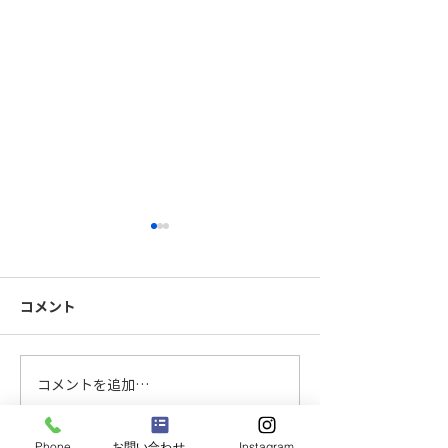
コメント
FB手摺製作中
柱を大組中です
コメントを追加…
Phone
お問い合わせフォーム
Instagram