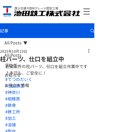
国土交通大臣Mグレード認定工場
記事
All Posts
2025年10月23日
All Posts
柱パーツ、仕口を組立中
ブログ
新築案件の柱パーツ、仕口を組立作業中です
♪本日も、ご安全に！
お知らせ
#てつのだいく
お役立ち情報
#池田鉄工
#神奈川
#相模原
#鉄骨
#鉄工所
#加工
#溶接
#製作