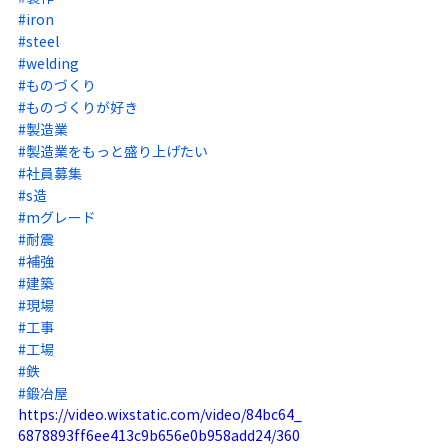
#iron
#steel
#welding
#ものづくり
#ものづくりが好き
#製造業
#製造業をもっと盛り上げたい
#社員募集
#s造
#mグレード
#耐震
#補強
#建築
#現場
#工事
#工場
#鉄
#鍛冶屋
https://video.wixstatic.com/video/84bc64_
6878893ff6ee413c9b656e0b958add24/360