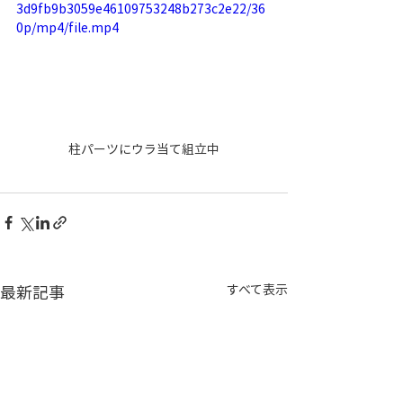
3d9fb9b3059e46109753248b273c2e22/36
0p/mp4/file.mp4
柱パーツにウラ当て組立中
最新記事
すべて表示