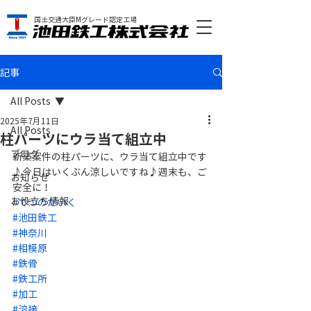
国土交通大臣Mグレード認定工場
記事
All Posts
2025年7月11日
All Posts
柱パーツにウラ当て組立中
ブログ
新築案件の柱パーツに、ウラ当て組立中です
♪今日はいくぶん涼しいですね♪週末も、ご
お知らせ
安全に！
お役立ち情報
#てつのだいく
#池田鉄工
#神奈川
#相模原
#鉄骨
#鉄工所
#加工
#溶接