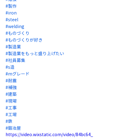
#製作
#iron
#steel
#welding
#ものづくり
#ものづくりが好き
#製造業
#製造業をもっと盛り上げたい
#社員募集
#s造
#mグレード
#耐震
#補強
#建築
#現場
#工事
#工場
#鉄
#鍛冶屋
https://video.wixstatic.com/video/84bc64_