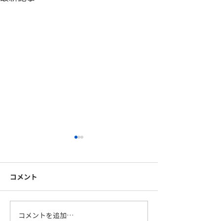
コメント
FB手摺製作中
柱を大組中です
コメントを追加…