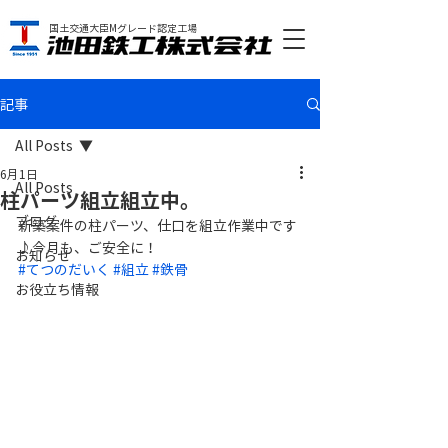
国土交通大臣Mグレード認定工場
記事
All Posts
6月1日
All Posts
柱パーツ組立組立中。
ブログ
新築案件の柱パーツ、仕口を組立作業中です
♪今月も、ご安全に！
お知らせ
#てつのだいく
#組立
#鉄骨
お役立ち情報