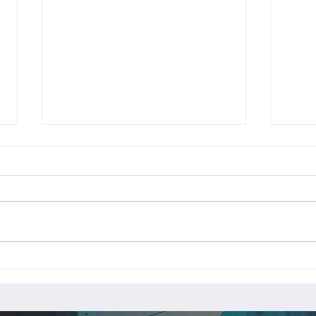
FB
柱を大組中です