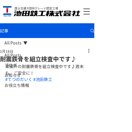
国土交通大臣Mグレード認定工場
記事
All Posts
1月16日
All Posts
耐震鉄骨を組立検査中です♪
ブログ
某案件の耐震鉄骨を組立検査中です♪週末
も、ご安全に！
お知らせ
#てつのだいく
#池田鉄工
お役立ち情報