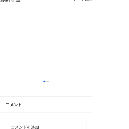
コメント
FB手摺製作中
柱を大組中です
コメントを追加…