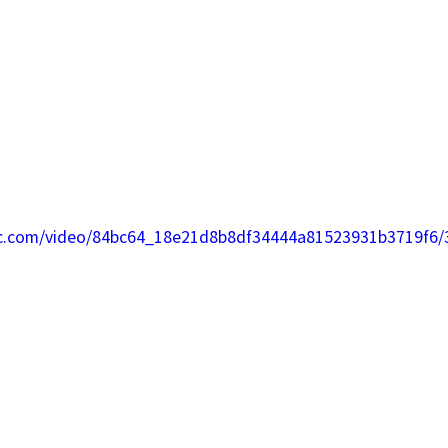
tic.com/video/84bc64_18e21d8b8df34444a81523931b3719f6/