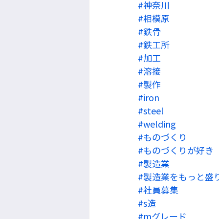
#神奈川
#相模原
#鉄骨
#鉄工所
#加工
#溶接
#製作
#iron
#steel
#welding
#ものづくり
#ものづくりが好き
#製造業
#製造業をもっと盛
#社員募集
#s造
#mグレード