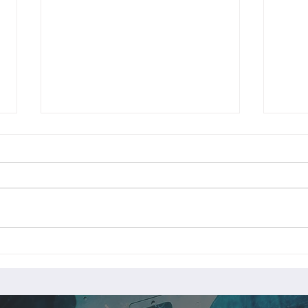
FB手摺製作中
レク