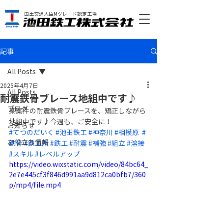
国土交通大臣Mグレード認定工場
記事
All Posts
2025年4月7日
All Posts
耐震鉄骨ブレース地組中です♪
ブログ
某案件の耐震鉄骨ブレースを、矯正しながら
地組中です♪今週も、ご安全に！
お知らせ
#てつのだいく
#池田鉄工
#神奈川
#相模原
#
お役立ち情報
鉄骨
#鉄工所
#鉄工
#耐震
#補強
#組立
#溶接
#スキル
#レベルアップ
https://video.wixstatic.com/video/84bc64_
2e7e445cf3f846d991aa9d812ca0bfb7/360
p/mp4/file.mp4