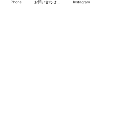
Phone
お問い合わせフォーム
Instagram
LINEでお問い合わせ
03-3316-6431
受付時間（月〜土 8:00−17:15）
池田鉄工はSC相模原のオフィシャルスポンサーです。
建築鉄骨・鉄骨耐震補強
本社 〒168-0063
東京都杉並区和泉4-42-2
相模原工場 〒252-0331
神奈川県相模原市南区大野台 3-25-29