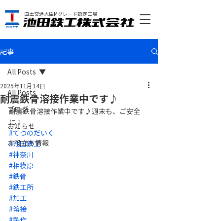
国土交通大臣Mグレード認定工場
記事
All Posts
2025年11月14日
All Posts
耐震鉄骨溶接作業中です♪
ブログ
耐震鉄骨溶接作業中です♪週末も、ご安全
に！
お知らせ
#てつのだいく
お役立ち情報
#池田鉄工
#神奈川
#相模原
#鉄骨
#鉄工所
#加工
#溶接
#製作