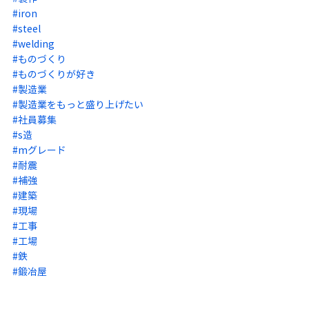
#iron
#steel
#welding
#ものづくり
#ものづくりが好き
#製造業
#製造業をもっと盛り上げたい
#社員募集
#s造
#mグレード
#耐震
#補強
#建築
#現場
#工事
#工場
#鉄
#鍛冶屋