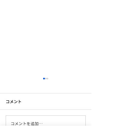
コメント
FB手摺製作中
柱を大組中です
コメントを追加…