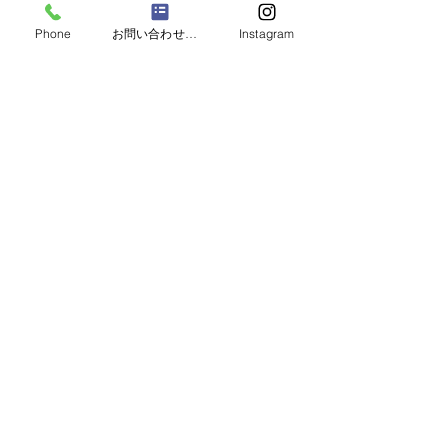
Phone
お問い合わせフォーム
Instagram
CONTACT
お問い合わせフォームまたはお電話より、お問い合わせ
を受け付けております。
お気軽にご相談ください。専門スタッフが対応します！
お問い合わせフォーム
LINEでお問い合わせ
03-3316-6431
受付時間（月〜土 8:00−17:15）
池田鉄工はSC相模原のオフィシャルスポンサーです。