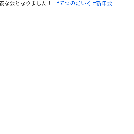
な会となりました！   
#てつのだいく
#新年会