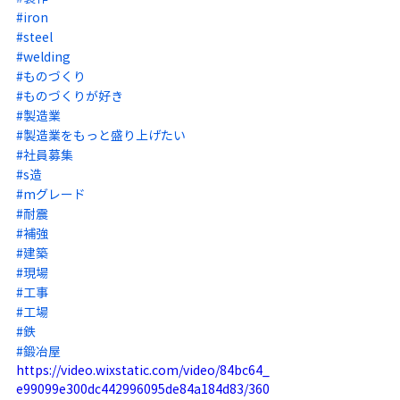
#iron
#steel
#welding
#ものづくり
#ものづくりが好き
#製造業
#製造業をもっと盛り上げたい
#社員募集
#s造
#mグレード
#耐震
#補強
#建築
#現場
#工事
#工場
#鉄
#鍛冶屋
https://video.wixstatic.com/video/84bc64_
e99099e300dc442996095de84a184d83/360