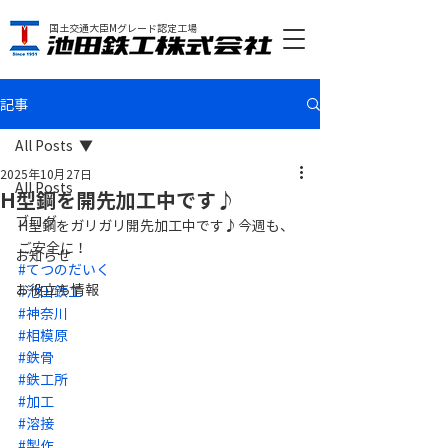
国土交通大臣Mグレード認定工場
記事
All Posts
2025年10月27日
All Posts
H型鋼を開先加工中です♪
ブログ
H型鋼をガリガリ開先加工中です♪今週も、
ご安全に！
お知らせ
#てつのだいく
お役立ち情報
#池田鉄工
#神奈川
#相模原
#鉄骨
#鉄工所
#加工
#溶接
#製作