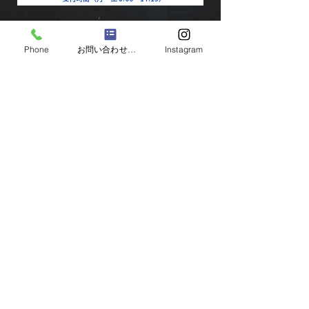
Phone
お問い合わせフォーム
Instagram
池田鉄工はSC相模原のオフィシャルスポンサーです。
建築鉄骨・鉄骨耐震補強
本社 〒168-0063
東京都杉並区和泉4-42-2
相模原工場 〒252-0331
神奈川県相模原市南区大野台 3-25-29
プライバシーポリシー