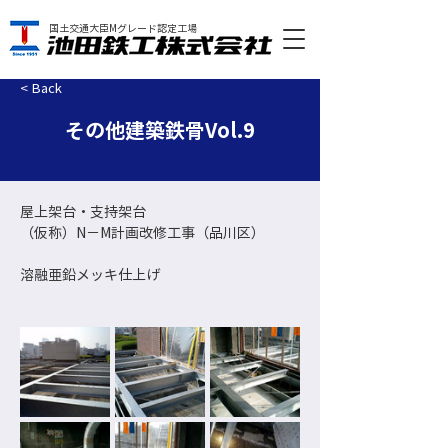
国土交通大臣Mグレード認定工場
< Back
その他建築鉄骨Vol.9
屋上架台・支持架台
（仮称）N－M計画改修工事（品川区）
溶融亜鉛メッキ仕上げ